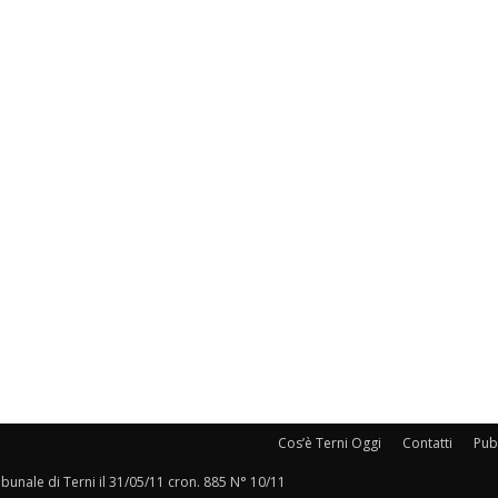
Cos’è Terni Oggi
Contatti
Pubb
ribunale di Terni il 31/05/11 cron. 885 N° 10/11