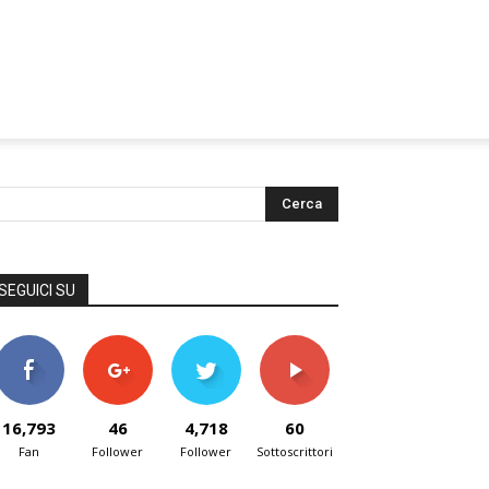
SEGUICI SU
16,793
46
4,718
60
Fan
Follower
Follower
Sottoscrittori