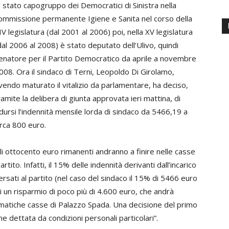
’ stato capogruppo dei Democratici di Sinistra nella
ommissione permanente Igiene e Sanita nel corso della
IV legislatura (dal 2001 al 2006) poi, nella XV legislatura
dal 2006 al 2008) è stato deputato dell’Ulivo, quindi
enatore per il Partito Democratico da aprile a novembre
008. Ora il sindaco di Terni, Leopoldo Di Girolamo,
vendo maturato il vitalizio da parlamentare, ha deciso,
ramite la delibera di giunta approvata ieri mattina, di
idursi l’indennità mensile lorda di sindaco da 5466,19 a
irca 800 euro.
li ottocento euro rimanenti andranno a finire nelle casse
partito. Infatti, il 15% delle indennità derivanti dall’incarico
sati al partito (nel caso del sindaco il 15% di 5466 euro
di un risparmio di poco più di 4.600 euro, che andrà
matiche casse di Palazzo Spada. Una decisione del primo
e dettata da condizioni personali particolari”.