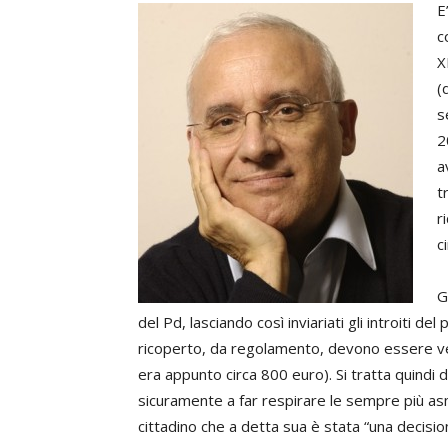
E
c
X
(
s
2
a
t
r
c
G
del Pd, lasciando così inviariati gli introiti del 
ricoperto, da regolamento, devono essere ver
era appunto circa 800 euro). Si tratta quindi 
sicuramente a far respirare le sempre più as
cittadino che a detta sua è stata “una decision