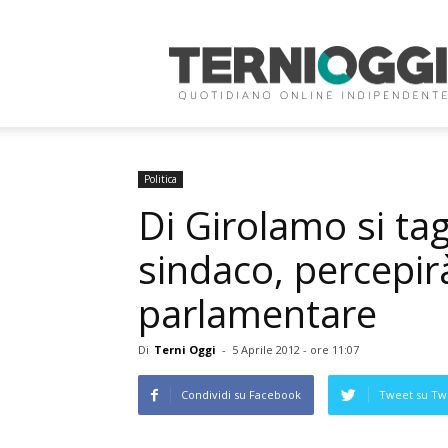
Terni
Oggi
Politica
Di Girolamo si tag
sindaco, percepirà 
parlamentare
Di
Terni Oggi
-
5 Aprile 2012 - ore 11:07
Condividi su Facebook
Tweet su Twi