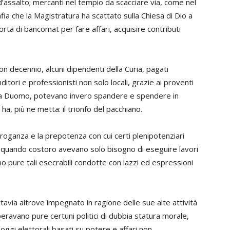
ati d’assalto; mercanti nel tempio da scacciare via, come nel
a che la Magistratura ha scattato sulla Chiesa di Dio a
orta di bancomat per fare affari, acquisire contributi
n decennio, alcuni dipendenti della Curia, pagati
ori e professionisti non solo locali, grazie ai proventi
azza Duomo, potevano invero spandere e spendere in
 ha, più ne metta: il trionfo del pacchiano.
arroganza e la prepotenza con cui certi plenipotenziari
ci, quando costoro avevano solo bisogno di eseguire lavori
o pure tali esecrabili condotte con lazzi ed espressioni
ttavia altrove impegnato in ragione delle sue alte attività
peravano pure certuni politici di dubbia statura morale,
gi elettorali basati su potere e affari non