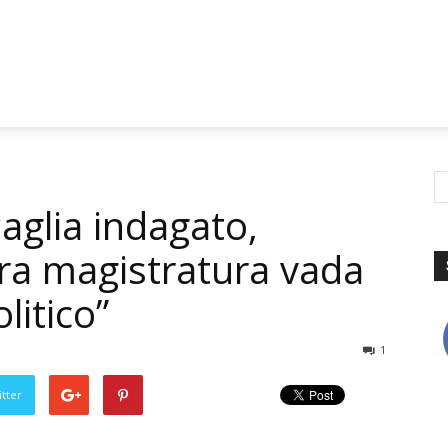
Paglia indagato,
Ora magistratura vada
olitico”
1
tter