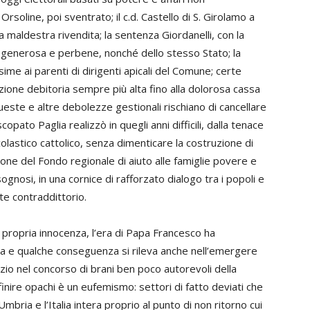
soline, poi sventrato; il c.d. Castello di S. Girolamo a
 maldestra rivendita; la sentenza Giordanelli, con la
ia generosa e perbene, nonché dello stesso Stato; la
ime ai parenti di dirigenti apicali del Comune; certe
izione debitoria sempre più alta fino alla dolorosa cassa
ueste e altre debolezze gestionali rischiano di cancellare
copato Paglia realizzò in quegli anni difficili, dalla tenace
olastico cattolico, senza dimenticare la costruzione di
zione del Fondo regionale di aiuto alle famiglie povere e
gnosi, in una cornice di rafforzato dialogo tra i popoli e
te contraddittorio.
 propria innocenza, l’era di Papa Francesco ha
 e qualche conseguenza si rileva anche nell’emergere
nzio nel concorso di brani ben poco autorevoli della
inire opachi è un eufemismo: settori di fatto deviati che
bria e l’Italia intera proprio al punto di non ritorno cui