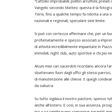
“Cattolici improbabili; politici arruffoni; prel
Vangelo secondo Matteo: questa è la fotografi
Terni, fino a qualche tempo fa ridotta a una s
nazionali e regionali, speculare sine limite.
Si può con certezza affermare che, per un buo
profumatamente e spesso associati a imprendit
di attività incredibilmente impiantate in Pi
immobili, night club, auto sportive e chi più ne
Alcuni miei cari sacerdoti ricordano ancora l’
sbattevano fuori dagli uffici gli stessi parro
di manutenzione alle chiese. E quegli condivan
da suburra.
Su tutto vigilava il nostro pastore, spesso tu
anche all’estero. E così, in sua assenza, pros
ma a cui sembravano comunque garantiti appog