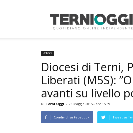
Terni
Oggi
Politica
Diocesi di Terni, 
Liberati (M5S): ”
avanti su livello p
Di
Terni Oggi
-
28 Maggio 2015 - ore 15:59
Condividi su Facebook
Tweet su Twi