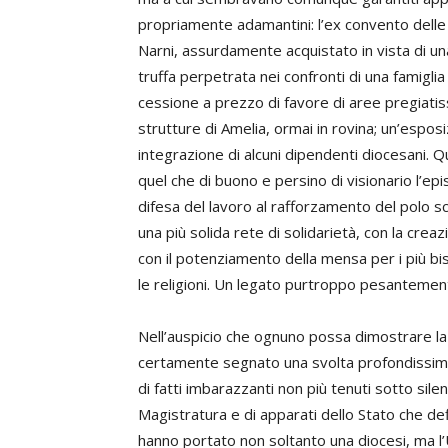
propriamente adamantini: l’ex convento delle Or
Narni, assurdamente acquistato in vista di una
truffa perpetrata nei confronti di una famigl
cessione a prezzo di favore di aree pregiatiss
strutture di Amelia, ormai in rovina; un’espos
integrazione di alcuni dipendenti diocesani. Q
quel che di buono e persino di visionario l’epis
difesa del lavoro al rafforzamento del polo sc
una più solida rete di solidarietà, con la crea
con il potenziamento della mensa per i più biso
le religioni. Un legato purtroppo pesantemen
Nell’auspicio che ognuno possa dimostrare la
certamente segnato una svolta profondissima
di fatti imbarazzanti non più tenuti sotto sile
Magistratura e di apparati dello Stato che def
hanno portato non soltanto una diocesi, ma l’Um