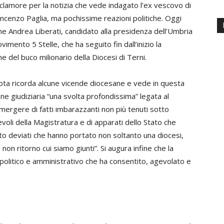
lamore per la notizia che vede indagato l’ex vescovo di
incenzo Paglia, ma pochissime reazioni politiche. Oggi
ne Andrea Liberati, candidato alla presidenza dell’Umbria
ovimento 5 Stelle, che ha seguito fin dall’inizio la
e del buco milionario della Diocesi di Terni.
ota ricorda alcune vicende diocesane e vede in questa
ne giudiziaria “una svolta profondissima” legata al
emergere di fatti imbarazzanti non più tenuti sotto
voli della Magistratura e di apparati dello Stato che
tto deviati che hanno portato non soltanto una diocesi,
 non ritorno cui siamo giunti”. Si augura infine che la
politico e amministrativo che ha consentito, agevolato e