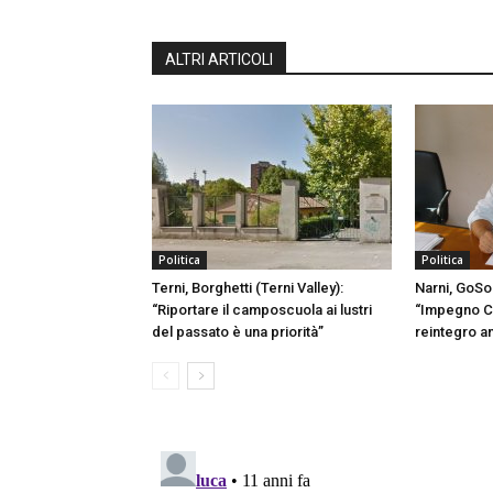
ALTRI ARTICOLI
Politica
Politica
Terni, Borghetti (Terni Valley):
Narni, GoSo
“Riportare il camposcuola ai lustri
“Impegno C
del passato è una priorità”
reintegro a