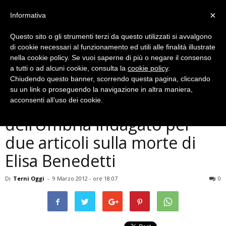
×
Informativa
Questo sito o gli strumenti terzi da questo utilizzati si avvalgono
di cookie necessari al funzionamento ed utili alle finalità illustrate
nella cookie policy. Se vuoi saperne di più o negare il consenso
a tutti o ad alcuni cookie, consulta la
cookie policy
.
Chiudendo questo banner, scorrendo questa pagina, cliccando
Cronaca
su un link o proseguendo la navigazione in altra maniera,
Direttore del Giornale
acconsenti all’uso dei cookie.
dell’Umbria indagato per
due articoli sulla morte di
Elisa Benedetti
Di
Terni Oggi
-
9 Marzo 2012 - ore 18:07
0