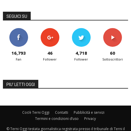
SEGUICI SU
16,793
46
4,718
60
Fan
Follower
Follower
Sottoscrittori
PIU' LETTI OGGI
Cos’è Terni Oggi
Contatti
Pubblicità e servizi
Termini e condizioni d’uso
Privacy
© Terni Oggi testata giornalistica registrata presso il tribunale di Terni il