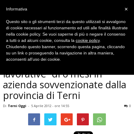
×
Informativa
Questo sito o gli strumenti terzi da questo utilizzati si avvalgono
di cookie necessari al funzionamento ed utili alle finalità illustrate
nella cookie policy. Se vuoi saperne di più o negare il consenso
a tutti o ad alcuni cookie, consulta la
cookie policy
.
Chiudendo questo banner, scorrendo questa pagina, cliccando
Economia
su un link o proseguendo la navigazione in altra maniera,
Disoccupazione: ”esperienze
acconsenti all’uso dei cookie.
lavorative” di 6 mesi in
azienda sovvenzionate dalla
provincia di Terni
Di
Terni Oggi
-
5 Aprile 2012 - ore 14:55
0