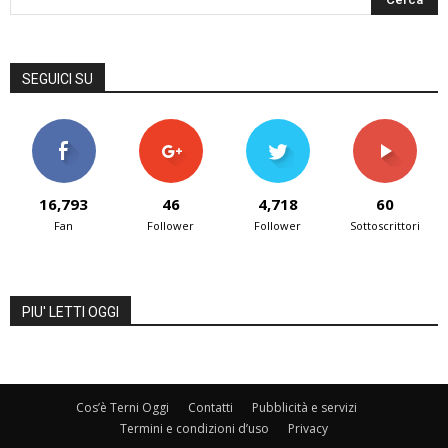
SEGUICI SU
16,793
46
4,718
60
Fan
Follower
Follower
Sottoscrittori
PIU' LETTI OGGI
Cos’è Terni Oggi
Contatti
Pubblicità e servizi
Termini e condizioni d’uso
Privacy