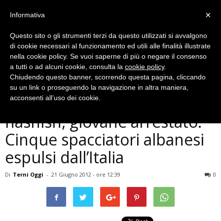
×
Informativa
Questo sito o gli strumenti terzi da questo utilizzati si avvalgono
di cookie necessari al funzionamento ed utili alle finalità illustrate
nella cookie policy. Se vuoi saperne di più o negare il consenso
a tutti o ad alcuni cookie, consulta la
cookie policy
.
Chiudendo questo banner, scorrendo questa pagina, cliccando
Cronaca
su un link o proseguendo la navigazione in altra maniera,
Droga: aveva oltre 2 chili di
acconsenti all’uso dei cookie.
hashish, giovane arrestato.
Cinque spacciatori albanesi
espulsi dall’Italia
Di
Terni Oggi
-
21 Giugno 2012 - ore 12:39
0