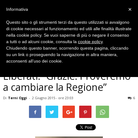
×
Informativa
Questo sito o gli strumenti terzi da questo utilizzati si avvalgono
di cookie necessari al funzionamento ed utili alle finalità illustrate
nella cookie policy. Se vuoi saperne di più o negare il consenso
a tutti o ad alcuni cookie, consulta la
cookie policy
.
Chiudendo questo banner, scorrendo questa pagina, cliccando
Politica
su un link o proseguendo la navigazione in altra maniera,
Elezioni Umbria 2015,
acconsenti all’uso dei cookie.
Liberati: ”Grazie. Proveremo
a cambiare la Regione”
Di
Terni Oggi
-
2 Giugno 2015 - ore 23:03
6