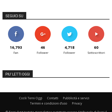
SEGUICI SU
16,793
46
4,718
60
Fan
Follower
Follower
Sottoscrittori
PIU' LETTI OGGI
Cos’è Terni Oggi
Contatti
Pubblicità e servizi
Termini e condizioni d’uso
Privacy