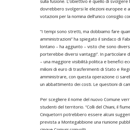
sulla fusione. L’obiettivo è quello di svolgere
dovrebbero svolgersi le elezioni europee e amm
votazioni per la nomina dell’unico consiglio c
“I tempi sono stretti, ma dobbiamo fare quanto
amministrazioni” ha spiegato il sindaco di Fa
lontano – ha aggiunto – visto che sono diver
porterebbe diversi vantaggi”. In particolare 
– una maggiore visibilità politica e benefici
milioni di euro di trasferimenti di Stato e Regi
amministrare, con questa operazione ci sarebb
un abbattimento dei costi. Le questioni di ca
Per scegliere il nome del nuovo Comune verrà 
studenti del territorio. “Colli del Chiani, il fiu
Cinquetorri potrebbero essere alcuni suggeri
prevista a Montegabbione una riunione pubblica 
cinque Comuni coinvolti.