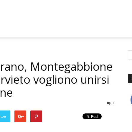
arrano, Montegabbione
vieto vogliono unirsi
une
3
tter