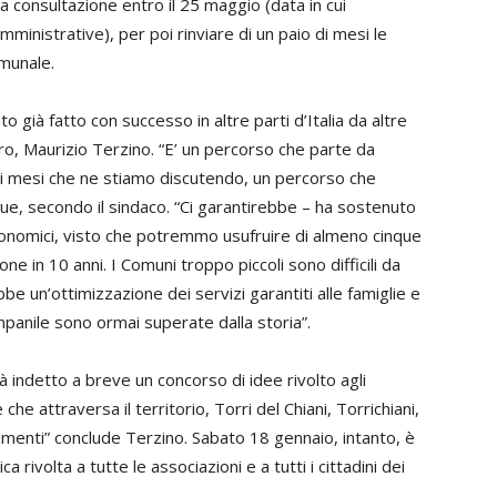
 la consultazione entro il 25 maggio (data in cui
inistrative), per poi rinviare di un paio di mesi le
omunale.
 già fatto con successo in altre parti d’Italia da altre
bro, Maurizio Terzino. “E’ un percorso che parte da
si mesi che ne stiamo discutendo, un percorso che
due, secondo il sindaco. “Ci garantirebbe – ha sostenuto
 economici, visto che potremmo usufruire di almeno cinque
one in 10 anni. I Comuni troppo piccoli sono difficili da
e un’ottimizzazione dei servizi garantiti alle famiglie e
mpanile sono ormai superate dalla storia”.
indetto a breve un concorso di idee rivolto agli
me che attraversa il territorio, Torri del Chiani, Torrichiani,
menti” conclude Terzino. Sabato 18 gennaio, intanto, è
rivolta a tutte le associazioni e a tutti i cittadini dei