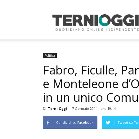
Terni
Oggi
Politica
Fabro, Ficulle, P
e Monteleone d’Or
in un unico Com
Di
Terni Oggi
-
7 Gennaio 2014 - ore 19:14
Condividi su Facebook
Tweet su Twi