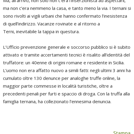
Ma, all’arrivo, non solo non c’era l’inserzionista ad aspettarli,
ma non c’era nemmeno la casa, e tanto meno la via. I ternani si
sono rivolti ai vigili urbani che hanno confermato l’inesistenza
di quell’indirizzo. Vacanze rovinate e al ritorno a
Terni, inevitabile la tappa in questura.
L’Ufficio prevenzione generale e soccorso pubblico si è subito
attivato e tramite accertamenti tecnici è risalito all’identità del
truffatore: un 40enne di origini romane e residente in Sicilia.
L’uomo non era affatto nuovo a simili fatti: negli ultimi 3 anni ha
cumulato oltre 130 denunce per analoghe truffe online, la
maggior parte commesse in località turistiche, oltre a
precedenti penali per furti e spaccio di droga. Con la truffa alla
famiglia ternana, ha collezionato l’ennesima denuncia.
Stampa