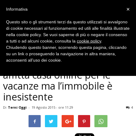
×
Informativa
Questo sito o gli strumenti terzi da questo utilizzati si avvalgono
di cookie necessari al funzionamento ed utili alle finalità illustrate
nella cookie policy. Se vuoi saperne di più o negare il consenso
a tutti o ad alcuni cookie, consulta la
cookie policy
.
Chiudendo questo banner, scorrendo questa pagina, cliccando
Cronaca
su un link o proseguendo la navigazione in altra maniera,
Famiglia ternana truffata:
acconsenti all’uso dei cookie.
affitta casa online per le
vacanze ma l’immobile è
inesistente
Di
Terni Oggi
-
19 Agosto 2015 - ore 11:29
4