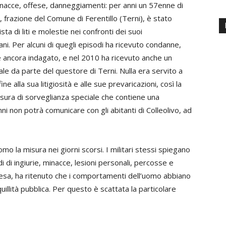
nacce, offese, danneggiamenti: per anni un 57enne di
o, frazione del Comune di Ferentillo (Terni), è stato
ta di liti e molestie nei confronti dei suoi
i. Per alcuni di quegli episodi ha ricevuto condanne,
 è ancora indagato, e nel 2010 ha ricevuto anche un
ale da parte del questore di Terni. Nulla era servito a
ne alla sua litigiosità e alle sue prevaricazioni, così la
sura di sorveglianza speciale che contiene una
ni non potrà comunicare con gli abitanti di Colleolivo, ad
uomo la misura nei giorni scorsi. I militari stessi spiegano
di di ingiurie, minacce, lesioni personali, percosse e
ffesa, ha ritenuto che i comportamenti dell’uomo abbiano
uillità pubblica. Per questo è scattata la particolare