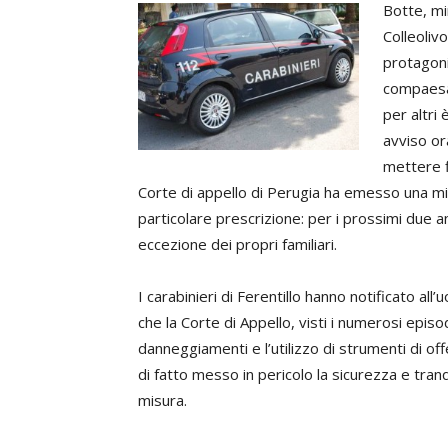
Botte, mi
Colleoliv
protagonis
compaesan
per altri
avviso or
mettere fi
Corte di appello di Perugia ha emesso una mi
particolare prescrizione: per i prossimi due an
eccezione dei propri familiari.
I carabinieri di Ferentillo hanno notificato all’
che la Corte di Appello, visti i numerosi episo
danneggiamenti e l’utilizzo di strumenti di o
di fatto messo in pericolo la sicurezza e tranq
misura.