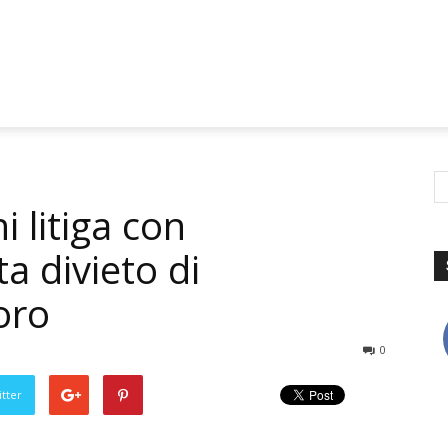
i litiga con
a divieto di
oro
0
tter