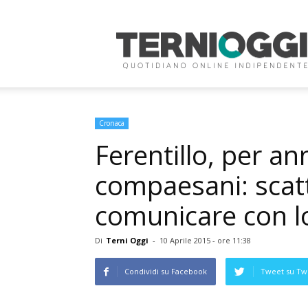
Terni
Oggi
Cronaca
Ferentillo, per ann
compaesani: scatt
comunicare con l
Di
Terni Oggi
-
10 Aprile 2015 - ore 11:38
Condividi su Facebook
Tweet su Twi