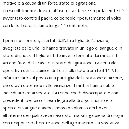
motivo e a causa di un forte stato di agitazione
presumibilmente dovuto all’uso di sostanze stupefacenti, si è
avventato contro il padre colpendolo ripetutamente al volto
con le forbici dalla lama lunga 14 centimetri.
I primi soccorritori, allertati dall’altra figlia dell’anziano,
svegliata dalle urla, lo hanno trovato in un lago di sangue e in
stato di shock. Il figlio è stato invece fermato dai militari di
Arrone fuori dalla casa e in stato di agitazione. La centrale
operativa dei carabinieri di Terni, allertata tramite il 112, ha
infatti inviato sul posto una pattuglia della stazione di Arrone,
che stava operando nelle vicinanze. I militari hanno subito
individuato ed arrestato il 41enne che è disoccupato e con
precedenti per piccoli reati legati alla droga. L’uomo era
sporco di sangue e aveva indosso soltanto dei boxer
all’interno dei quali aveva nascosto una siringa piena di droga
con il cappuccio di protezione dell’ago inserito. La sostanza