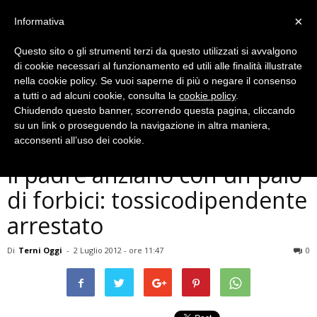
×
Informativa
Questo sito o gli strumenti terzi da questo utilizzati si avvalgono
di cookie necessari al funzionamento ed utili alle finalità illustrate
nella cookie policy. Se vuoi saperne di più o negare il consenso
a tutti o ad alcuni cookie, consulta la
cookie policy
.
Chiudendo questo banner, scorrendo questa pagina, cliccando
Cronaca
su un link o proseguendo la navigazione in altra maniera,
Ferisce gravemente al volto
acconsenti all’uso dei cookie.
il padre anziano con un paio
di forbici: tossicodipendente
arrestato
Di
Terni Oggi
-
2 Luglio 2012 - ore 11:47
0