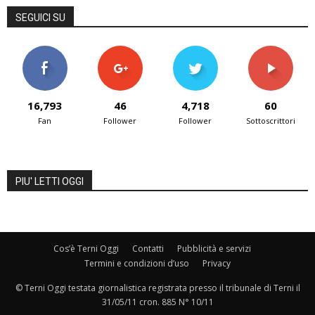
SEGUICI SU
16,793
46
4,718
60
Fan
Follower
Follower
Sottoscrittori
PIU' LETTI OGGI
Cos’è Terni Oggi
Contatti
Pubblicità e servizi
Termini e condizioni d’uso
Privacy
© Terni Oggi testata giornalistica registrata presso il tribunale di Terni il
31/05/11 cron. 885 N° 10/11