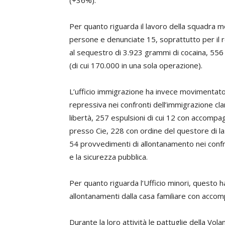
(+36%).
Per quanto riguarda il lavoro della squadra
persone e denunciate 15, soprattutto per il r
al sequestro di 3.923 grammi di cocaina, 556 
(di cui 170.000 in una sola operazione).
L’ufficio immigrazione ha invece movimentato 
repressiva nei confronti dell’immigrazione cl
libertà, 257 espulsioni di cui 12 con accom
presso Cie, 228 con ordine del questore di lasc
54 provvedimenti di allontanamento nei confront
e la sicurezza pubblica.
Per quanto riguarda l’Ufficio minori, questo h
allontanamenti dalla casa familiare con accom
Durante la loro attività le pattuglie della Vo