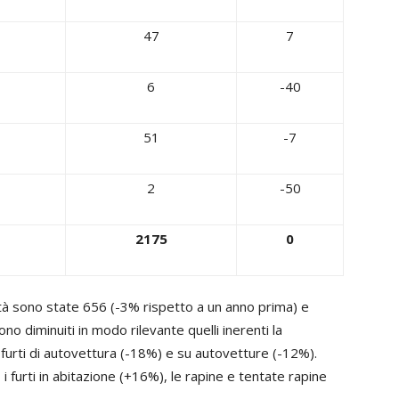
47
7
6
-40
51
-7
2
-50
2175
0
ertà sono state 656 (-3% rispetto a un anno prima) e
ono diminuiti in modo rilevante quelli inerenti la
i furti di autovettura (-18%) e su autovetture (-12%).
i furti in abitazione (+16%), le rapine e tentate rapine