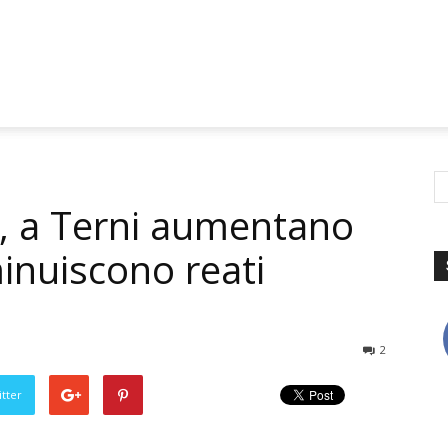
a, a Terni aumentano
minuiscono reati
2
tter