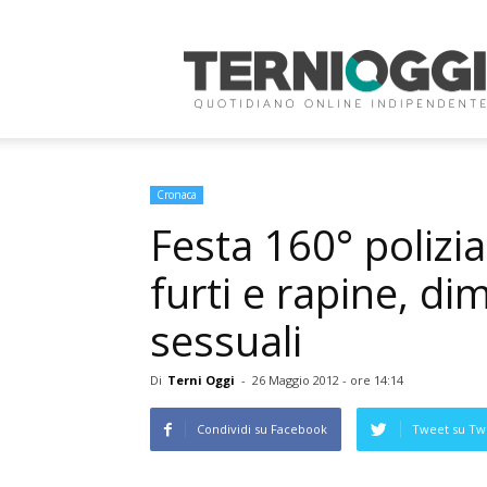
Terni
Oggi
Cronaca
Festa 160° polizi
furti e rapine, di
sessuali
Di
Terni Oggi
-
26 Maggio 2012 - ore 14:14
Condividi su Facebook
Tweet su Twi