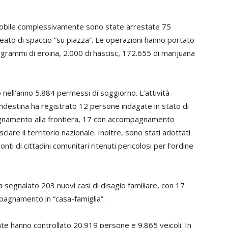
 mobile complessivamente sono state arrestate 75
eato di spaccio “su piazza”. Le operazioni hanno portato
grammi di eroina, 2.000 di hascisc, 172.655 di marijuana
nell’anno 5.884 permessi di soggiorno. L’attività
andestina ha registrato 12 persone indagate in stato di
pagnamento alla frontiera, 17 con accompagnamento
iare il territorio nazionale. Inoltre, sono stati adottati
i di cittadini comunitari ritenuti pericolosi per l’ordine
a segnalato 203 nuovi casi di disagio familiare, con 17
pagnamento in “casa-famiglia”.
lante hanno controllato 20.919 persone e 9.865 veicoli. In