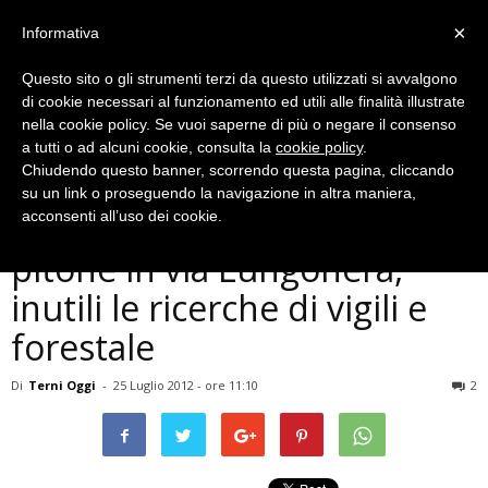
×
Informativa
Questo sito o gli strumenti terzi da questo utilizzati si avvalgono
di cookie necessari al funzionamento ed utili alle finalità illustrate
nella cookie policy. Se vuoi saperne di più o negare il consenso
a tutti o ad alcuni cookie, consulta la
cookie policy
.
Chiudendo questo banner, scorrendo questa pagina, cliccando
Cronaca
su un link o proseguendo la navigazione in altra maniera,
Fiume Nera: avvistato un
acconsenti all’uso dei cookie.
pitone in via Lungonera,
inutili le ricerche di vigili e
forestale
Di
Terni Oggi
-
25 Luglio 2012 - ore 11:10
2