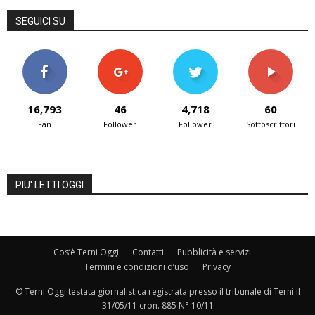
SEGUICI SU
16,793
46
4,718
60
Fan
Follower
Follower
Sottoscrittori
PIU' LETTI OGGI
Cos’è Terni Oggi
Contatti
Pubblicità e servizi
Termini e condizioni d’uso
Privacy
© Terni Oggi testata giornalistica registrata presso il tribunale di Terni il
31/05/11 cron. 885 N° 10/11