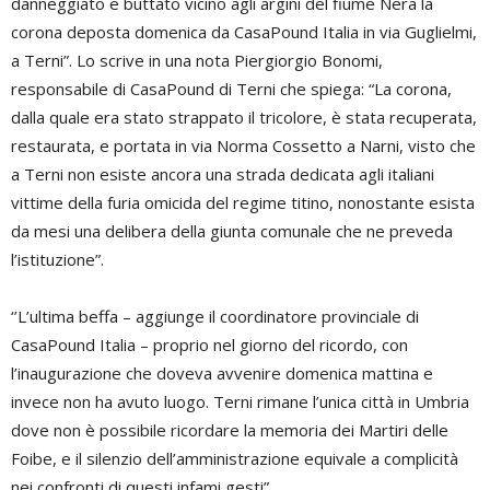
danneggiato e buttato vicino agli argini del fiume Nera la
corona deposta domenica da CasaPound Italia in via Guglielmi,
a Terni”. Lo scrive in una nota Piergiorgio Bonomi,
responsabile di CasaPound di Terni che spiega: “La corona,
dalla quale era stato strappato il tricolore, è stata recuperata,
restaurata, e portata in via Norma Cossetto a Narni, visto che
a Terni non esiste ancora una strada dedicata agli italiani
vittime della furia omicida del regime titino, nonostante esista
da mesi una delibera della giunta comunale che ne preveda
l’istituzione”.
‘’L’ultima beffa – aggiunge il coordinatore provinciale di
CasaPound Italia – proprio nel giorno del ricordo, con
l’inaugurazione che doveva avvenire domenica mattina e
invece non ha avuto luogo. Terni rimane l’unica città in Umbria
dove non è possibile ricordare la memoria dei Martiri delle
Foibe, e il silenzio dell’amministrazione equivale a complicità
nei confronti di questi infami gesti”.