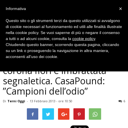
×
Informativa
Questo sito o gli strumenti terzi da questo utilizzati si avvalgono
di cookie necessari al funzionamento ed utili alle finalità illustrate
nella cookie policy. Se vuoi saperne di più o negare il consenso
a tutti o ad alcuni cookie, consulta la
cookie policy
.
Chiudendo questo banner, scorrendo questa pagina, cliccando
Politica
su un link o proseguendo la navigazione in altra maniera,
Foibe, a Terni danneggiata
acconsenti all’uso dei cookie.
corona fiori e imbrattata
segnaletica. CasaPound:
”Campioni dell’odio”
Di
Terni Oggi
-
13 Febbraio 2013 - ore 10:50
6