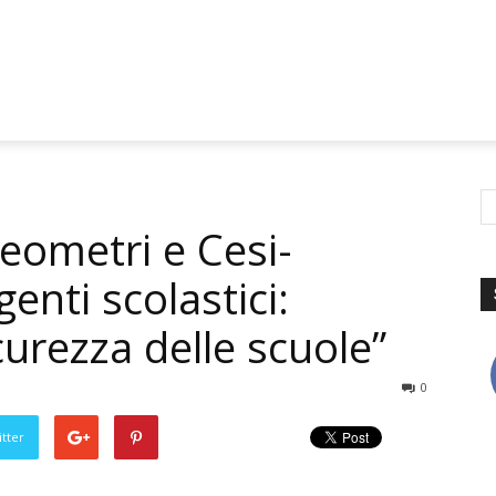
 Geometri e Cesi-
enti scolastici:
icurezza delle scuole”
0
tter