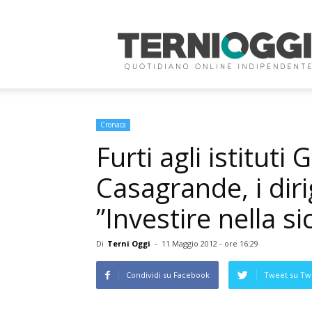
Terni
Oggi
Cronaca
Furti agli istituti
Casagrande, i dirig
”Investire nella s
Di
Terni Oggi
-
11 Maggio 2012 - ore 16:29
Condividi su Facebook
Tweet su Twi