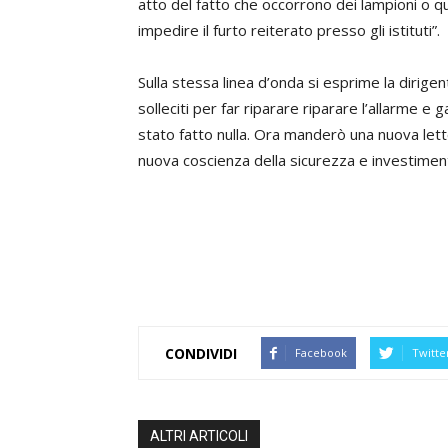
atto del fatto che occorrono dei lampioni o 
impedire il furto reiterato presso gli istituti”.
Sulla stessa linea d’onda si esprime la dirige
solleciti per far riparare riparare l’allarme e 
stato fatto nulla. Ora manderò una nuova let
nuova coscienza della sicurezza e investimenti
CONDIVIDI
Facebook
Twitte
ALTRI ARTICOLI