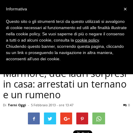
×
Informativa
Questo sito o gli strumenti terzi da questo utilizzati si avvalgono
di cookie necessari al funzionamento ed utili alle finalità illustrate
nella cookie policy. Se vuoi saperne di più o negare il consenso
a tutti o ad alcuni cookie, consulta la
cookie policy
.
Chiudendo questo banner, scorrendo questa pagina, cliccando
Cronaca
su un link o proseguendo la navigazione in altra maniera,
Furti in abitazione a
acconsenti all’uso dei cookie.
Marmore, due ladri sorpresi
in casa: arrestati un ternano
e un rumeno
Di
Terni Oggi
-
5 Febbraio 2013 - ore 13:47
0