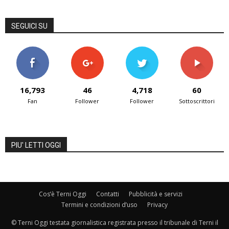
SEGUICI SU
16,793
46
4,718
60
Fan
Follower
Follower
Sottoscrittori
PIU' LETTI OGGI
Cos’è Terni Oggi
Contatti
Pubblicità e servizi
Termini e condizioni d’uso
Privacy
© Terni Oggi testata giornalistica registrata presso il tribunale di Terni il