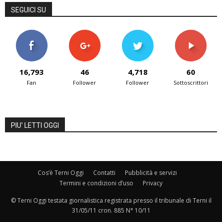
SEGUICI SU
16,793
46
4,718
60
Fan
Follower
Follower
Sottoscrittori
PIU' LETTI OGGI
Cos’è Terni Oggi
Contatti
Pubblicità e servizi
Termini e condizioni d’uso
Privacy
© Terni Oggi testata giornalistica registrata presso il tribunale di Terni il
31/05/11 cron. 885 N° 10/11