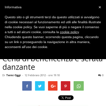
×
Informativa
Questo sito o gli strumenti terzi da questo utilizzati si avvalgono
di cookie necessari al funzionamento ed utili alle finalità illustrate
nella cookie policy. Se vuoi saperne di più o negare il consenso
a tutti o ad alcuni cookie, consulta la
cookie policy
.
Chiudendo questo banner, scorrendo questa pagina, cliccando
Eventi Archiviati
su un link o proseguendo la navigazione in altra maniera,
GASTRONOMIA E MUSICA –
acconsenti all’uso dei cookie.
Cena di beneficenza e serata
danzante
Di
Terni Oggi
-
12 Febbraio 2012 - ore 19:10
0