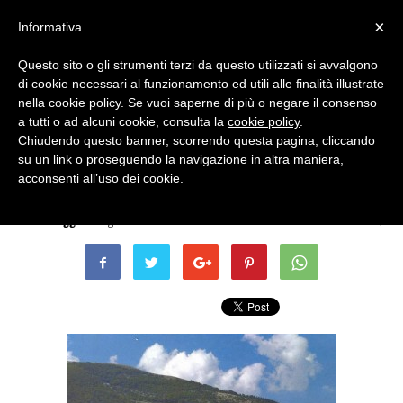
×
Informativa
Questo sito o gli strumenti terzi da questo utilizzati si avvalgono
di cookie necessari al funzionamento ed utili alle finalità illustrate
nella cookie policy. Se vuoi saperne di più o negare il consenso
a tutti o ad alcuni cookie, consulta la
cookie policy
.
Chiudendo questo banner, scorrendo questa pagina, cliccando
Eventi Archiviati
su un link o proseguendo la navigazione in altra maniera,
GASTRONOMIA – Idea Perù
acconsenti all’uso dei cookie.
Di
Terni Oggi
-
3 Agosto 2011 - ore 14:37
0