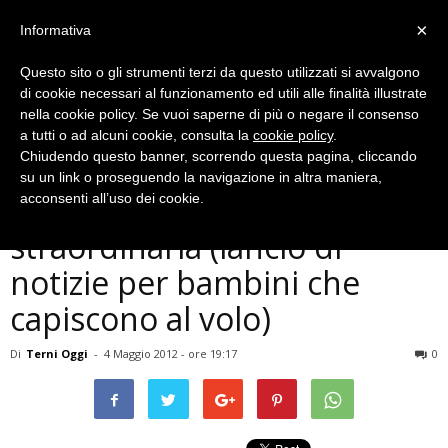
×
Informativa
Questo sito o gli strumenti terzi da questo utilizzati si avvalgono
di cookie necessari al funzionamento ed utili alle finalità illustrate
nella cookie policy. Se vuoi saperne di più o negare il consenso
a tutti o ad alcuni cookie, consulta la
cookie policy
.
Chiudendo questo banner, scorrendo questa pagina, cliccando
Eventi Archiviati
su un link o proseguendo la navigazione in altra maniera,
GIOCO – Carsulae, edizione
acconsenti all’uso dei cookie.
straordinaria (lancio di
notizie per bambini che
capiscono al volo)
Di
Terni Oggi
-
4 Maggio 2012 - ore 19:17
0