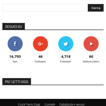
SEGUICI SU
16,793
46
4,718
60
Fan
Follower
Follower
Sottoscrittori
PIU' LETTI OGGI
Cos’è Terni Oggi
Contatti
Pubblicità e servizi