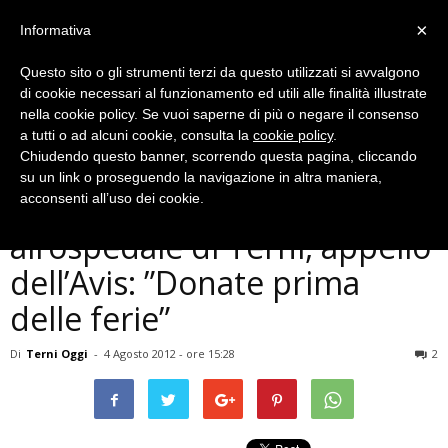
×
Informativa
Questo sito o gli strumenti terzi da questo utilizzati si avvalgono
di cookie necessari al funzionamento ed utili alle finalità illustrate
nella cookie policy. Se vuoi saperne di più o negare il consenso
a tutti o ad alcuni cookie, consulta la
cookie policy
.
Chiudendo questo banner, scorrendo questa pagina, cliccando
Cronaca
su un link o proseguendo la navigazione in altra maniera,
Grave carenza di sangue
acconsenti all’uso dei cookie.
all’ospedale di Terni, appello
dell’Avis: ”Donate prima
delle ferie”
Di
Terni Oggi
-
4 Agosto 2012 - ore 15:28
2