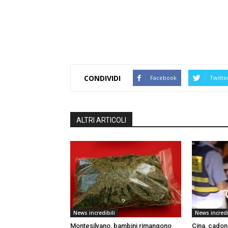
CONDIVIDI
Facebook
Twitte
ALTRI ARTICOLI
News incredibili
News incredi
Montesilvano, bambini rimangono
Cina, cadon