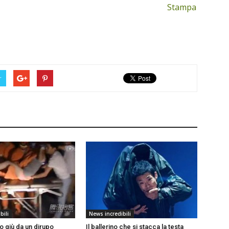
Stampa
r
bili
News incredibili
o giù da un dirupo
Il ballerino che si stacca la testa