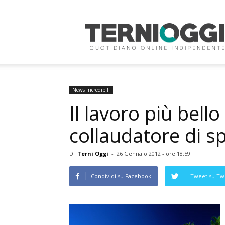
Terni
Oggi
News incredibili
Il lavoro più bell
collaudatore di s
Di
Terni Oggi
-
26 Gennaio 2012 - ore 18:59
Condividi su Facebook
Tweet su Twi