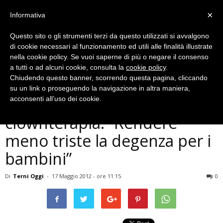
×
Informativa
Questo sito o gli strumenti terzi da questo utilizzati si avvalgono
di cookie necessari al funzionamento ed utili alle finalità illustrate
nella cookie policy. Se vuoi saperne di più o negare il consenso
a tutti o ad alcuni cookie, consulta la
cookie policy
.
Chiudendo questo banner, scorrendo questa pagina, cliccando
Cronaca
su un link o proseguendo la navigazione in altra maniera,
In piazza per promuovere la
acconsenti all’uso dei cookie.
clownterapia: ”Rendere
meno triste la degenza per i
bambini”
Di
Terni Oggi
-
17 Maggio 2012 - ore 11:15
0