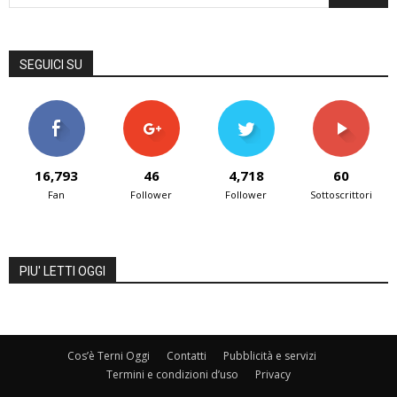
SEGUICI SU
16,793
46
4,718
60
Fan
Follower
Follower
Sottoscrittori
PIU' LETTI OGGI
Cos’è Terni Oggi
Contatti
Pubblicità e servizi
Termini e condizioni d’uso
Privacy