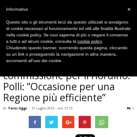
×
Informativa
Questo sito o gli strumenti terzi da questo utilizzati si avvalgono
di cookie necessari al funzionamento ed utili alle finalità illustrate
nella cookie policy. Se vuoi saperne di più o negare il consenso
a tutti o ad alcuni cookie, consulta la
cookie policy
.
Chiudendo questo banner, scorrendo questa pagina, cliccando
Politica
su un link o proseguendo la navigazione in altra maniera,
In Provincia di Terni una
acconsenti all’uso dei cookie.
commissione per il riordino.
Polli: ”Occasione per una
Regione più efficiente”
Di
Terni Oggi
-
31 Luglio 2012 - ore 13:15
1