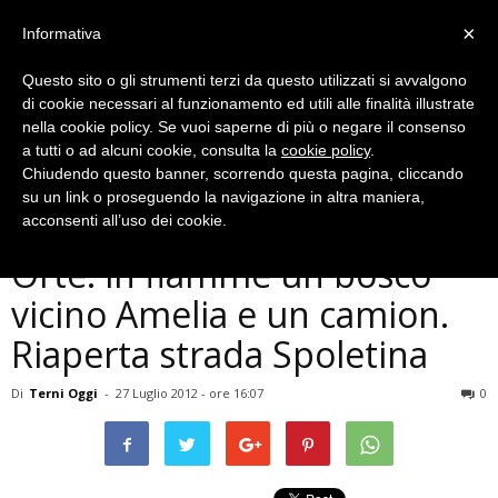
×
Informativa
Questo sito o gli strumenti terzi da questo utilizzati si avvalgono
di cookie necessari al funzionamento ed utili alle finalità illustrate
nella cookie policy. Se vuoi saperne di più o negare il consenso
a tutti o ad alcuni cookie, consulta la
cookie policy
.
Chiudendo questo banner, scorrendo questa pagina, cliccando
Cronaca
su un link o proseguendo la navigazione in altra maniera,
Incendi su raccordo Terni-
acconsenti all’uso dei cookie.
Orte: in fiamme un bosco
vicino Amelia e un camion.
Riaperta strada Spoletina
Di
Terni Oggi
-
27 Luglio 2012 - ore 16:07
0