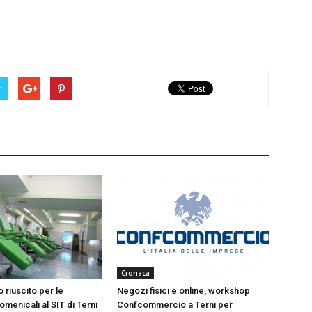
r
Cronaca
 riuscito per le
Negozi fisici e online, workshop
menicali al SIT di Terni
Confcommercio a Terni per