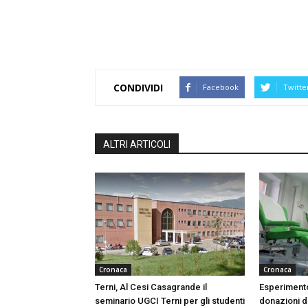
CONDIVIDI
Facebook
Twitte
ALTRI ARTICOLI
Cronaca
Cronaca
Terni, Al Cesi Casagrande il
Esperimento
seminario UGCI Terni per gli studenti
donazioni do