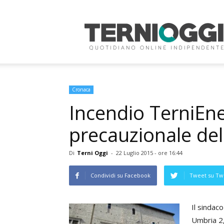
Terni
Oggi
Cronaca
Incendio TerniEne
precauzionale del
Di
Terni Oggi
-
22 Luglio 2015 - ore 16:44
Condividi su Facebook
Tweet su Twi
Il sindac
Umbria 2,