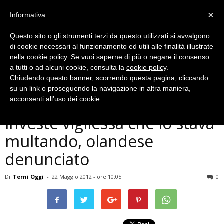
×
Informativa
Questo sito o gli strumenti terzi da questo utilizzati si avvalgono
di cookie necessari al funzionamento ed utili alle finalità illustrate
nella cookie policy. Se vuoi saperne di più o negare il consenso
a tutti o ad alcuni cookie, consulta la
cookie policy
.
Chiudendo questo banner, scorrendo questa pagina, cliccando
Cronaca
su un link o proseguendo la navigazione in altra maniera,
Innesta la retromarcia ed
acconsenti all’uso dei cookie.
investe vigilessa che lo stava
multando, olandese
denunciato
Di
Terni Oggi
-
22 Maggio 2012 - ore 10:05
0