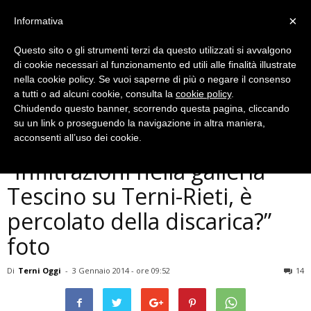
×
Informativa
Questo sito o gli strumenti terzi da questo utilizzati si avvalgono
di cookie necessari al funzionamento ed utili alle finalità illustrate
nella cookie policy. Se vuoi saperne di più o negare il consenso
a tutti o ad alcuni cookie, consulta la
cookie policy
.
Chiudendo questo banner, scorrendo questa pagina, cliccando
Cronaca
su un link o proseguendo la navigazione in altra maniera,
Italia Nostra-WWF:
acconsenti all’uso dei cookie.
”Infiltrazioni nella galleria
Tescino su Terni-Rieti, è
percolato della discarica?”
foto
Di
Terni Oggi
-
3 Gennaio 2014 - ore 09:52
14