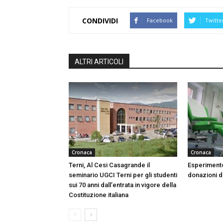
CONDIVIDI
Facebook
Twitte
ALTRI ARTICOLI
Cronaca
Cronaca
Terni, Al Cesi Casagrande il
Esperimento
seminario UGCI Terni per gli studenti
donazioni do
sui 70 anni dall’entrata in vigore della
Costituzione italiana