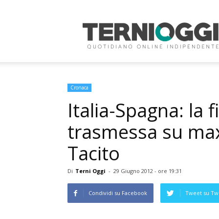
Terni
Oggi
Cronaca
Italia-Spagna: la 
trasmessa su max
Tacito
Di
Terni Oggi
-
29 Giugno 2012 - ore 19:31
Condividi su Facebook
Tweet su Twi