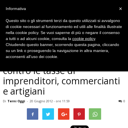
×
Informativa
Questo sito o gli strumenti terzi da questo utilizzati si avvalgono
di cookie necessari al funzionamento ed utili alle finalità illustrate
nella cookie policy. Se vuoi saperne di più o negare il consenso
a tutti o ad alcuni cookie, consulta la
cookie policy
.
Chiudendo questo banner, scorrendo questa pagina, cliccando
Economia
su un link o proseguendo la navigazione in altra maniera,
La marcia contro la crisi e
acconsenti all’uso dei cookie.
contro le tasse di
imprenditori, commercianti
e artigiani
Di
Terni Oggi
-
20 Giugno 2012 - ore 11:59
0