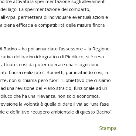
 inoltre attivata la sperimentazione sugli allevamenti
ue del lago. La sperimentazione del comparto,
l’Arpa, permetterà di individuare eventuali azioni e
piena efficacia e compatibilità delle misure finora
di Bacino – ha poi annunciato l’assessore – la Regione
ficativa del bacino idrografico di Piediluco, si è resa
i attuate, così da poter operare una ricognizione
to finora realizzato”. Rometti, pur invitando così, in
rte, non si chiama però fuori: “L’obiettivo che ci siamo
ad una revisione del Piano stralcio, funzionale ad un
ediluco che ha una rilevanza, non solo economica,
revisione la volontà è quella di dare il via ad “una fase
ale e definitivo recupero ambientale di questo Bacino”.
Stampa