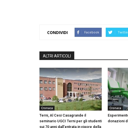
CONDIVIDI
Facebook
Twitte
ALTRI ARTICOLI
Cronaca
Cronaca
Terni, Al Cesi Casagrande il
Esperimento
seminario UGCI Terni per gli studenti
donazioni do
sui 70 anni dall’entrata in vigore della