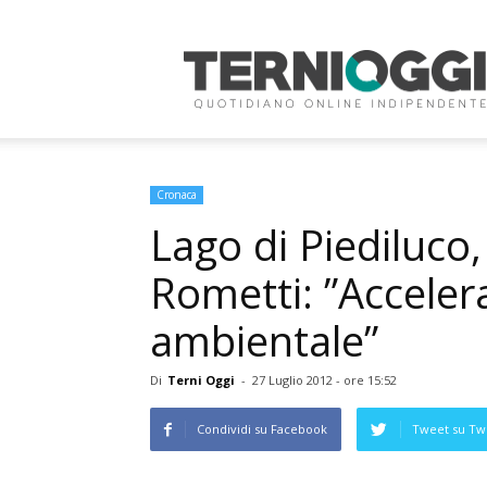
Terni
Oggi
Cronaca
Lago di Piediluco,
Rometti: ”Acceler
ambientale”
Di
Terni Oggi
-
27 Luglio 2012 - ore 15:52
Condividi su Facebook
Tweet su Twi