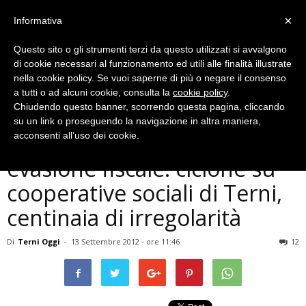
×
Informativa
Questo sito o gli strumenti terzi da questo utilizzati si avvalgono
di cookie necessari al funzionamento ed utili alle finalità illustrate
nella cookie policy. Se vuoi saperne di più o negare il consenso
a tutti o ad alcuni cookie, consulta la
cookie policy
.
Chiudendo questo banner, scorrendo questa pagina, cliccando
Cronaca
su un link o proseguendo la navigazione in altra maniera,
Lavoratori in nero ed
acconsenti all’uso dei cookie.
evasione fiscale: ciclone su
cooperative sociali di Terni,
centinaia di irregolarità
Di
Terni Oggi
-
13 Settembre 2012 - ore 11:46
12