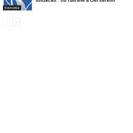
sindacati: “Un fulmine a ciel sereno”
Economia