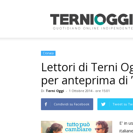
Terni
Oggi
Cronaca
Lettori di Terni O
per anteprima di
Di
Terni Oggi
-
1 Ottobre 2014 - ore 15:01
Condividi su Facebook
Tweet su Twi
E’ in u
italian