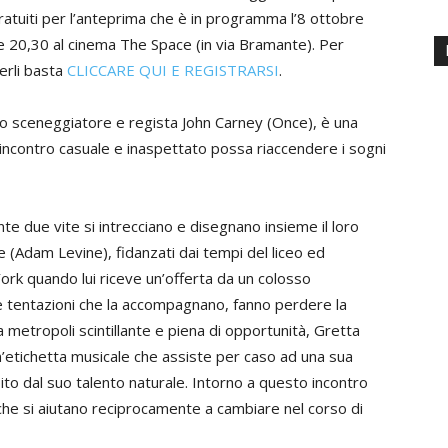
 gratuiti per l’anteprima che è in programma l’8 ottobre
re 20,30 al cinema The Space (in via Bramante). Per
derli basta
CLICCARE QUI E REGISTRARSI
.
lo sceneggiatore e regista John Carney (Once), è una
ncontro casuale e inaspettato possa riaccendere i sogni
e due vite si intrecciano e disegnano insieme il loro
 (Adam Levine), fidanzati dai tempi del liceo ed
ork quando lui riceve un’offerta da un colosso
lte tentazioni che la accompagnano, fanno perdere la
a metropoli scintillante e piena di opportunità, Gretta
un’etichetta musicale che assiste per caso ad una sua
pito dal suo talento naturale. Intorno a questo incontro
che si aiutano reciprocamente a cambiare nel corso di