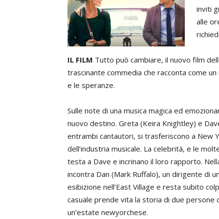
inviti
alle o
richie
IL FILM
Tutto può cambiare, il nuovo film del
trascinante commedia che racconta come un i
e le speranze.
Sulle note di una musica magica ed emozionant
nuovo destino. Greta (Keira Knightley) e Dave
entrambi cantautori, si trasferiscono a New Y
dell’industria musicale. La celebrità, e le mo
testa a Dave e incrinano il loro rapporto. Nell
incontra Dan (Mark Ruffalo), un dirigente di 
esibizione nell’East Village e resta subito col
casuale prende vita la storia di due persone 
un’estate newyorchese.