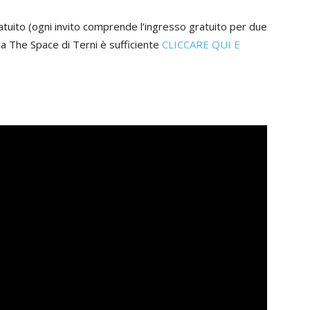
ratuito (ogni invito comprende l’ingresso gratuito per due
ma The Space di Terni è sufficiente
CLICCARE QUI E