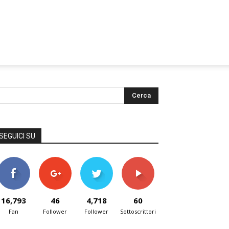
SEGUICI SU
16,793
46
4,718
60
Fan
Follower
Follower
Sottoscrittori