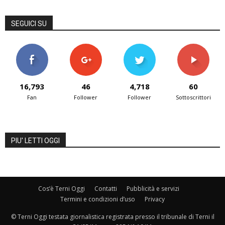
SEGUICI SU
16,793
46
4,718
60
Fan
Follower
Follower
Sottoscrittori
PIU' LETTI OGGI
Cos’è Terni Oggi
Contatti
Pubblicità e servizi
Termini e condizioni d’uso
Privacy
© Terni Oggi testata giornalistica registrata presso il tribunale di Terni il