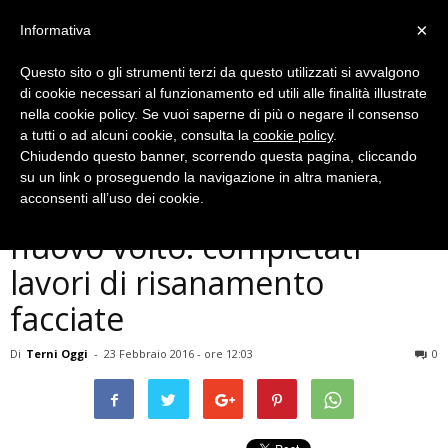
×
Informativa
Questo sito o gli strumenti terzi da questo utilizzati si avvalgono
di cookie necessari al funzionamento ed utili alle finalità illustrate
nella cookie policy. Se vuoi saperne di più o negare il consenso
a tutti o ad alcuni cookie, consulta la
cookie policy
.
Chiudendo questo banner, scorrendo questa pagina, cliccando
Cronaca
su un link o proseguendo la navigazione in altra maniera,
L’ospedale di Terni ha un
acconsenti all’uso dei cookie.
nuovo volto: completati
lavori di risanamento
facciate
Di
Terni Oggi
-
23 Febbraio 2016 - ore 12:03
0