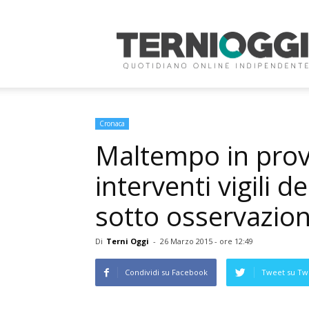
Terni
Oggi
Cronaca
Maltempo in provi
interventi vigili d
sotto osservazio
Di
Terni Oggi
-
26 Marzo 2015 - ore 12:49
Condividi su Facebook
Tweet su Twi