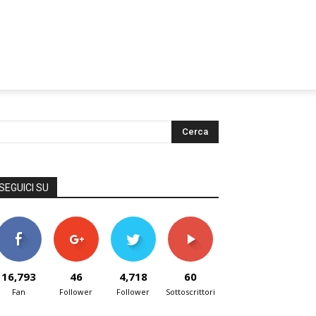
SEGUICI SU
16,793
46
4,718
60
Fan
Follower
Follower
Sottoscrittori