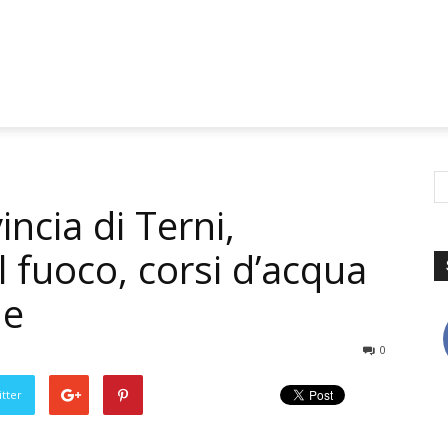
ncia di Terni,
el fuoco, corsi d’acqua
ne
0
tter