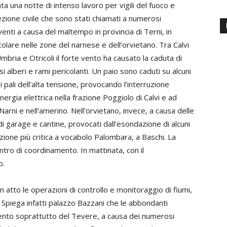
ata una notte di intenso lavoro per vigili del fuoco e
zione civile che sono stati chiamati a numerosi
venti a causa del maltempo in provincia di Terni, in
colare nelle zone del narnese e dell’orvietano. Tra Calvi
Umbria e Otricoli il forte vento ha causato la caduta di
si alberi e rami pericolanti. Un paio sono caduti su alcuni
dei pali dell’alta tensione, provocando l’interruzione
energia elettrica nella frazione Poggiolo di Calvi e ad
i Narni e nell’amerino. Nell’orvietano, invece, a causa delle
di garage e cantine, provocati dall’esondazione di alcuni
uazione più critica a vocabolo Palombara, a Baschi. La
ntro di coordinamento. In mattinata, con il
o.
n atto le operazioni di controllo e monitoraggio di fiumi,
e. Spiega infatti palazzo Bazzani che le abbondanti
mento soprattutto del Tevere, a causa dei numerosi