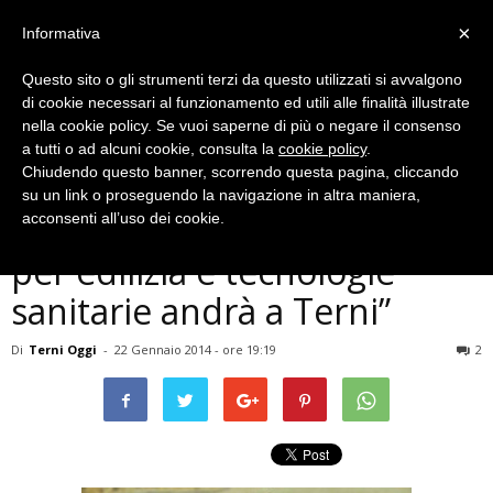
×
Informativa
Questo sito o gli strumenti terzi da questo utilizzati si avvalgono
di cookie necessari al funzionamento ed utili alle finalità illustrate
nella cookie policy. Se vuoi saperne di più o negare il consenso
a tutti o ad alcuni cookie, consulta la
cookie policy
.
Chiudendo questo banner, scorrendo questa pagina, cliccando
Politica
su un link o proseguendo la navigazione in altra maniera,
Marini: ”Il 70% delle risorse
acconsenti all’uso dei cookie.
per edilizia e tecnologie
sanitarie andrà a Terni”
Di
Terni Oggi
-
22 Gennaio 2014 - ore 19:19
2