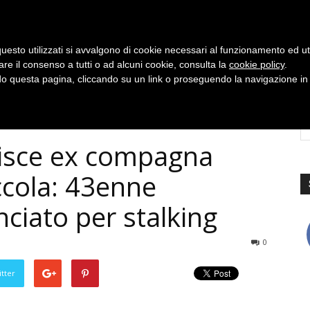
uesto utilizzati si avvalgono di cookie necessari al funzionamento ed utili 
are il consenso a tutti o ad alcuni cookie, consulta la
cookie policy
.
 questa pagina, cliccando su un link o proseguendo la navigazione in a
isce ex compagna
iccola: 43enne
ciato per stalking
0
tter