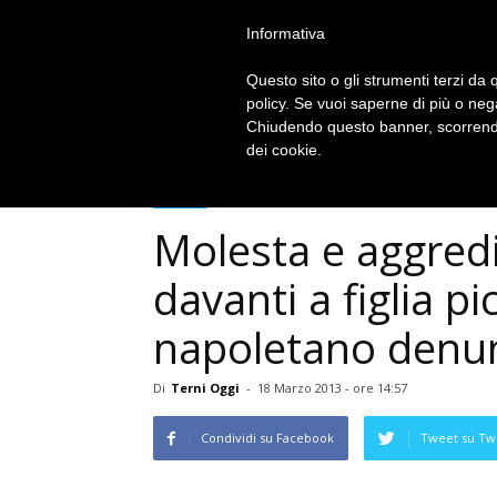
Informativa
Terni
Oggi
Questo sito o gli strumenti terzi da q
policy. Se vuoi saperne di più o neg
Chiudendo questo banner, scorrendo
dei cookie.
Cronaca
Molesta e aggred
davanti a figlia p
napoletano denun
Di
Terni Oggi
-
18 Marzo 2013 - ore 14:57
Condividi su Facebook
Tweet su Twi