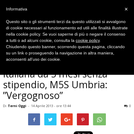
×
Informativa
Questo sito o gli strumenti terzi da questo utilizzati si avvalgono
di cookie necessari al funzionamento ed utili alle finalità illustrate
nella cookie policy. Se vuoi saperne di più o negare il consenso
a tutti o ad alcuni cookie, consulta la
cookie policy
.
Chiudendo questo banner, scorrendo questa pagina, cliccando
Politica
su un link o proseguendo la navigazione in altra maniera,
Molti precari della scuola
acconsenti all’uso dei cookie.
italiana da 5 mesi senza
stipendio, M5S Umbria:
”Vergognoso”
Di
Terni Oggi
-
14 Aprile 2013 - ore 13:44
0