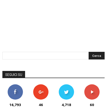
SEGUICI SU
16,793
46
4,718
60