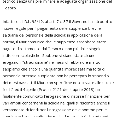
tecnico senza una preliminare e adeguata organizzazione del
Tesoro.
Infatti con il D.L. 95/12, all’art. 7 c. 37 il Governo ha introdotto
nuove regole per il pagamento delle supplenze brevi e
saltuarie del personale della scuola: in applicazione della
norma, il Miur comunicò che le supplenze sarebbero state
pagate direttamente dal Tesoro e non più dalle singole
istituzioni scolastiche. Sebbene vi siano state alcune
erogazioni “straordinarie” nei mesi di febbraio e marzo
sappiamo che ancora una quantità imprecisata ma folta di
personale precario supplente non ha percepito lo stipendio
dei mesi passati. Il Miur, con specifiche note inviate alle scuole
fra il 2 ed il 4 aprile (Prot. n. 2121 del 4 aprile 2013) ha
finalmente comunicato l’erogazione di risorse finanziare per
vari ambiti concernenti la scuola nei quali si riscontra anche il
versamento di fondi per l’integrazione delle somme per le
supplenze brevi e saltuarie; ma la dura realtà è che ad oggi