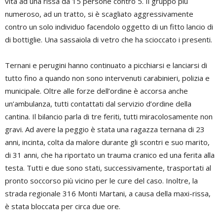
vita ad una rissa da 15 persone contro 5. Il gruppo più
numeroso, ad un tratto, si è scagliato aggressivamente
contro un solo individuo facendolo oggetto di un fitto lancio di
di bottiglie. Una sassaiola di vetro che ha scioccato i presenti.
Ternani e perugini hanno continuato a picchiarsi e lanciarsi di
tutto fino a quando non sono intervenuti carabinieri, polizia e
municipale. Oltre alle forze dell’ordine è accorsa anche
un’ambulanza, tutti contattati dal servizio d’ordine della
cantina. Il bilancio parla di tre feriti, tutti miracolosamente non
gravi. Ad avere la peggio è stata una ragazza ternana di 23
anni, incinta, colta da malore durante gli scontri e suo marito,
di 31 anni, che ha riportato un trauma cranico ed una ferita alla
testa. Tutti e due sono stati, successivamente, trasportati al
pronto soccorso più vicino per le cure del caso. Inoltre, la
strada regionale 316 Monti Martani, a causa della maxi-rissa,
è stata bloccata per circa due ore.