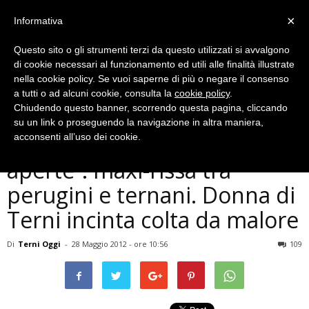
×
Informativa
Questo sito o gli strumenti terzi da questo utilizzati si avvalgono
di cookie necessari al funzionamento ed utili alle finalità illustrate
nella cookie policy. Se vuoi saperne di più o negare il consenso
a tutti o ad alcuni cookie, consulta la
cookie policy
.
Chiudendo questo banner, scorrendo questa pagina, cliccando
Cronaca
su un link o proseguendo la navigazione in altra maniera,
Montefalco, ”Cantine
acconsenti all’uso dei cookie.
aperte”: maxi-rissa tra
perugini e ternani. Donna di
Terni incinta colta da malore
Di
Terni Oggi
-
28 Maggio 2012 - ore 10:56
109