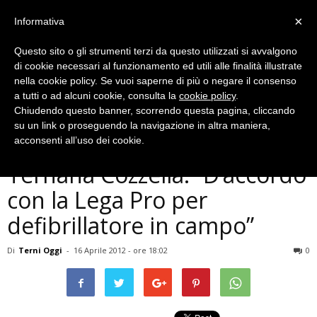
×
Informativa
Questo sito o gli strumenti terzi da questo utilizzati si avvalgono
di cookie necessari al funzionamento ed utili alle finalità illustrate
nella cookie policy. Se vuoi saperne di più o negare il consenso
a tutti o ad alcuni cookie, consulta la
cookie policy
.
Chiudendo questo banner, scorrendo questa pagina, cliccando
Ternana
su un link o proseguendo la navigazione in altra maniera,
Morte Morosini, ds della
acconsenti all’uso dei cookie.
Ternana Cozzella: ”D’accordo
con la Lega Pro per
defibrillatore in campo”
Di
Terni Oggi
-
16 Aprile 2012 - ore 18:02
0