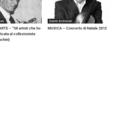
iati
Eventi Archiviati
TE – ”Gli artisti che ho
MUSICA – Concerto di Natale 2012
cata al collezionista
chini)