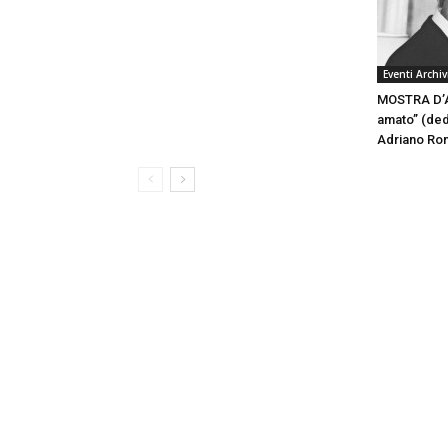
Eventi Archiv
MOSTRA D’AR
amato” (dedi
Adriano Ron