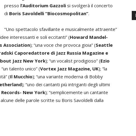
presso
l’Auditorium Gazzoli
si svolgerà il concerto
di
Boris Savoldelli
“Biocosmopolitan”
.
“Uno spettacolo sfavillante e musicalmente attraente”
idee interessanti e soli eccitanti” (
Howard Mandel-
ts Association
); “una voce che provoca gioia” (
Seattle
radski Caporedattore di Jazz Russia Magazine e
About Jazz New York
); “un vocalist prodigioso” (
Ezio
; “un talento unico” (
Vortex Jazz Magazine, UK
); “la
tà” (
Il Mucchio
); “una variante moderna di Bobby
etherland
); “uno dei cantanti più intriganti degli ultimi
n Records- New York
); “semplicemente un cantante
alcune delle parole scritte su Boris Savoldelli dalla