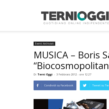
Terni
Oggi
Eventi Archiviati
MUSICA – Boris Sa
“Biocosmopolitan
Di
Terni Oggi
-
3 Febbraio 2012 - ore 12:27
Condividi su Facebook
Tweet su Twi