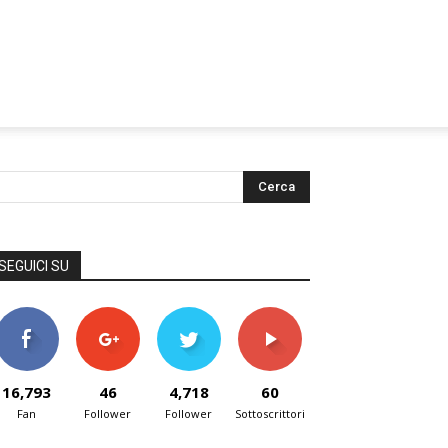
SEGUICI SU
16,793
46
4,718
60
Fan
Follower
Follower
Sottoscrittori