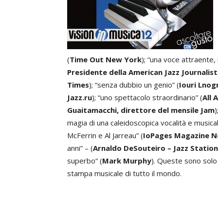
(
Time Out New York
); “una voce attraente, 
Presidente della American Jazz Journalis
Times
); “senza dubbio un genio” (
Iouri Lnog
Jazz.ru
); “uno spettacolo straordinario” (
All 
Guaitamacchi, direttore del mensile Jam
)
magia di una caleidoscopica vocalità e musicali
McFerrin e Al Jarreau” (
IoPages Magazine N
anni” – (
Arnaldo DeSouteiro – Jazz Statio
superbo” (
Mark Murphy
). Queste sono solo 
stampa musicale di tutto il mondo.