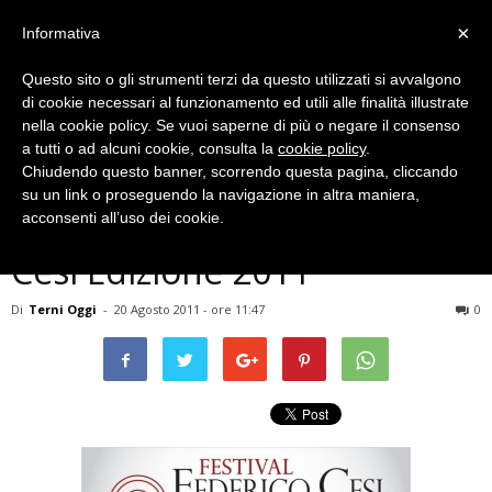
×
Informativa
Questo sito o gli strumenti terzi da questo utilizzati si avvalgono
di cookie necessari al funzionamento ed utili alle finalità illustrate
nella cookie policy. Se vuoi saperne di più o negare il consenso
a tutti o ad alcuni cookie, consulta la
cookie policy
.
Chiudendo questo banner, scorrendo questa pagina, cliccando
Eventi Archiviati
su un link o proseguendo la navigazione in altra maniera,
MUSICA – Festival Federico
acconsenti all’uso dei cookie.
Cesi Edizione 2011
Di
Terni Oggi
-
20 Agosto 2011 - ore 11:47
0