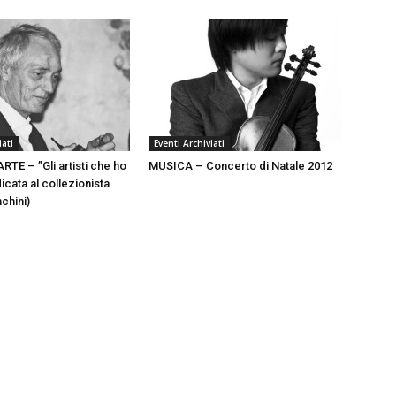
iati
Eventi Archiviati
TE – ”Gli artisti che ho
MUSICA – Concerto di Natale 2012
cata al collezionista
chini)