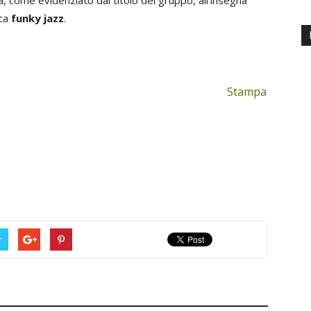
, come evidenziato dal titolo del gruppo, all’insegna
ca
funky jazz
.
Stampa
r