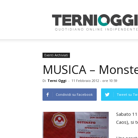
Terni
Oggi
Eventi Archiviati
MUSICA – Monster
Di
Terni Oggi
-
11 Febbraio 2012 - ore 10:59
Condividi su Facebook
Tweet su Twi
Sabato 11 
Caos), si t