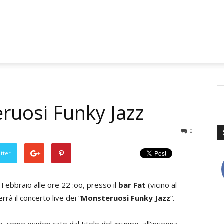
uosi Funky Jazz
0
tter
Febbraio alle ore 22 :oo, presso il
bar Fat
(vicino al
errà il concerto live dei “
Monsteruosi Funky Jazz
“.