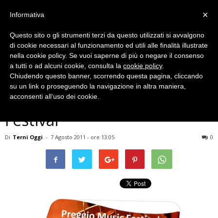
×
Informativa
Questo sito o gli strumenti terzi da questo utilizzati si avvalgono
di cookie necessari al funzionamento ed utili alle finalità illustrate
nella cookie policy. Se vuoi saperne di più o negare il consenso
a tutti o ad alcuni cookie, consulta la
cookie policy
.
Chiudendo questo banner, scorrendo questa pagina, cliccando
Eventi Archiviati
su un link o proseguendo la navigazione in altra maniera,
MUSICA – Preggio Music
acconsenti all’uso dei cookie.
Festival
Di
Terni Oggi
-
7 Agosto 2011 - ore 13:05
0