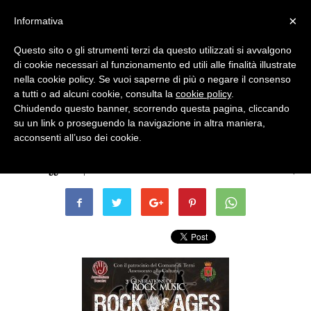
×
Informativa
Questo sito o gli strumenti terzi da questo utilizzati si avvalgono
di cookie necessari al funzionamento ed utili alle finalità illustrate
nella cookie policy. Se vuoi saperne di più o negare il consenso
a tutti o ad alcuni cookie, consulta la
cookie policy
.
Chiudendo questo banner, scorrendo questa pagina, cliccando
Eventi Archiviati
su un link o proseguendo la navigazione in altra maniera,
MUSICA – Rock of Ages
acconsenti all’uso dei cookie.
Di
Terni Oggi
-
6 Aprile 2012 - ore 10:54
0