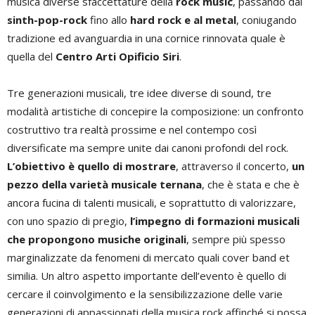
musica diverse sfaccettature della
rock music
, passando dal
sinth-pop-rock
fino allo
hard rock e al metal
, coniugando
tradizione ed avanguardia in una cornice rinnovata quale è
quella del
Centro Arti Opificio Siri
.
Tre generazioni musicali, tre idee diverse di sound, tre
modalità artistiche di concepire la composizione: un confronto
costruttivo tra realtà prossime e nel contempo così
diversificate ma sempre unite dai canoni profondi del rock.
L’obiettivo è quello di mostrare
, attraverso il concerto,
un
pezzo della varietà musicale ternana
, che è stata e che è
ancora fucina di talenti musicali, e soprattutto di valorizzare,
con uno spazio di pregio,
l’impegno di formazioni musicali
che propongono musiche originali
, sempre più spesso
marginalizzate da fenomeni di mercato quali cover band et
similia. Un altro aspetto importante dell’evento è quello di
cercare il coinvolgimento e la sensibilizzazione delle varie
generazioni di appassionati della musica rock affinché si possa