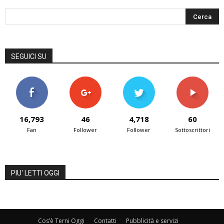
SEGUICI SU
16,793
46
4,718
60
Fan
Follower
Follower
Sottoscrittori
PIU' LETTI OGGI
Cos’è Terni Oggi
Contatti
Pubblicità e servizi