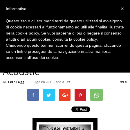
×
Informativa
Questo sito o gli strumenti terzi da questo utilizzati si avvalgono
di cookie necessari al funzionamento ed utili alle finalità illustrate
nella cookie policy. Se vuoi saperne di più o negare il consenso
a tutti o ad alcuni cookie, consulta la
cookie policy
.
Chiudendo questo banner, scorrendo questa pagina, cliccando
Eventi Archiviati
su un link o proseguendo la navigazione in altra maniera,
MUSICA – San Gemini
acconsenti all’uso dei cookie.
Acoustic
Di
Terni Oggi
-
11 Agosto 2011 - ore 01:39
0