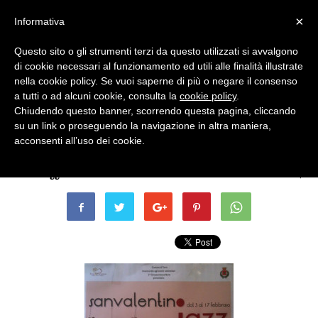
×
Informativa
Questo sito o gli strumenti terzi da questo utilizzati si avvalgono
di cookie necessari al funzionamento ed utili alle finalità illustrate
nella cookie policy. Se vuoi saperne di più o negare il consenso
a tutti o ad alcuni cookie, consulta la
cookie policy
.
Chiudendo questo banner, scorrendo questa pagina, cliccando
Eventi Archiviati
su un link o proseguendo la navigazione in altra maniera,
MUSICA – San Valentino Jazz
acconsenti all’uso dei cookie.
Di
Terni Oggi
-
23 Gennaio 2012 - ore 18:42
0