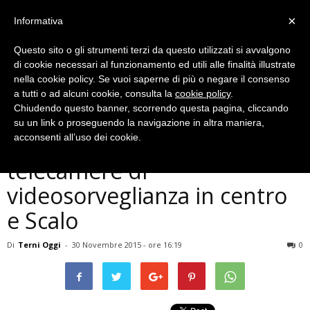
×
Informativa
Questo sito o gli strumenti terzi da questo utilizzati si avvalgono
di cookie necessari al funzionamento ed utili alle finalità illustrate
nella cookie policy. Se vuoi saperne di più o negare il consenso
a tutti o ad alcuni cookie, consulta la
cookie policy
.
Chiudendo questo banner, scorrendo questa pagina, cliccando
Cronaca
su un link o proseguendo la navigazione in altra maniera,
Narni, Comune installa
acconsenti all’uso dei cookie.
telecamere di
videosorveglianza in centro
e Scalo
Di
Terni Oggi
-
30 Novembre 2015 - ore 16:19
0