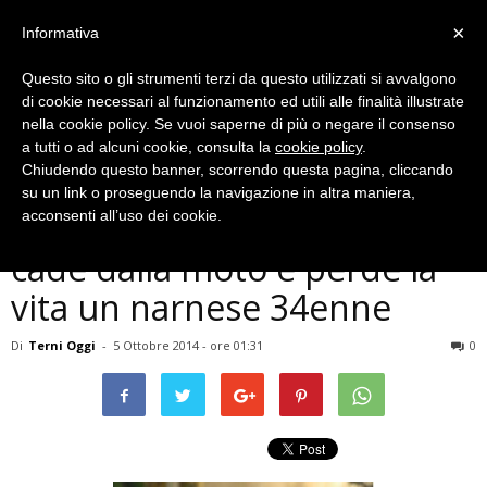
×
Informativa
Questo sito o gli strumenti terzi da questo utilizzati si avvalgono
di cookie necessari al funzionamento ed utili alle finalità illustrate
nella cookie policy. Se vuoi saperne di più o negare il consenso
a tutti o ad alcuni cookie, consulta la
cookie policy
.
Chiudendo questo banner, scorrendo questa pagina, cliccando
Cronaca
su un link o proseguendo la navigazione in altra maniera,
Narni, incidente mortale:
acconsenti all’uso dei cookie.
cade dalla moto e perde la
vita un narnese 34enne
Di
Terni Oggi
-
5 Ottobre 2014 - ore 01:31
0