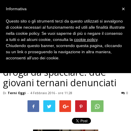
×
Informativa
Questo sito o gli strumenti terzi da questo utilizzati si avvalgono
di cookie necessari al funzionamento ed utili alle finalità illustrate
nella cookie policy. Se vuoi saperne di più o negare il consenso
a tutti o ad alcuni cookie, consulta la
cookie policy
.
Chiudendo questo banner, scorrendo questa pagina, cliccando
Cronaca
su un link o proseguendo la navigazione in altra maniera,
Narni Scalo, trovati con
acconsenti all’uso dei cookie.
droga da spacciare: due
giovani ternani denunciati
Di
Terni Oggi
-
4 Febbraio 2016 - ore 11:28
0