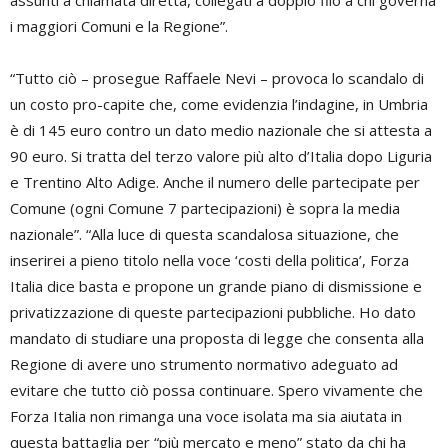
assunti a chiamata diretta, collegati a doppio filo a chi governa
i maggiori Comuni e la Regione”.
“Tutto ciò – prosegue Raffaele Nevi – provoca lo scandalo di
un costo pro-capite che, come evidenzia l’indagine, in Umbria
è di 145 euro contro un dato medio nazionale che si attesta a
90 euro. Si tratta del terzo valore più alto d’Italia dopo Liguria
e Trentino Alto Adige. Anche il numero delle partecipate per
Comune (ogni Comune 7 partecipazioni) è sopra la media
nazionale”. “Alla luce di questa scandalosa situazione, che
inserirei a pieno titolo nella voce ‘costi della politica’, Forza
Italia dice basta e propone un grande piano di dismissione e
privatizzazione di queste partecipazioni pubbliche. Ho dato
mandato di studiare una proposta di legge che consenta alla
Regione di avere uno strumento normativo adeguato ad
evitare che tutto ciò possa continuare. Spero vivamente che
Forza Italia non rimanga una voce isolata ma sia aiutata in
questa battaglia per “più mercato e meno” stato da chi ha