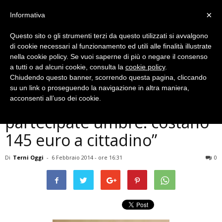
×
Informativa
Questo sito o gli strumenti terzi da questo utilizzati si avvalgono
di cookie necessari al funzionamento ed utili alle finalità illustrate
nella cookie policy. Se vuoi saperne di più o negare il consenso
a tutti o ad alcuni cookie, consulta la
cookie policy
.
Chiudendo questo banner, scorrendo questa pagina, cliccando
Politica
su un link o proseguendo la navigazione in altra maniera,
Nevi: ”Scandalo delle società
acconsenti all’uso dei cookie.
partecipate umbre: costano
145 euro a cittadino”
Di
Terni Oggi
-
6 Febbraio 2014 - ore 16:31
0